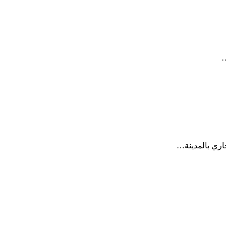
…
اري بالمدينة…