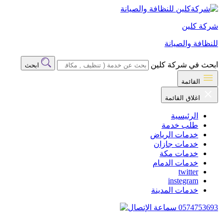
شركة كلين
للنظافة والصيانة
ابحث في شركة كلين
ابحث
القائمة
اغلاق القائمة
الرئيسية
طلب خدمة
خدمات الرياض
خدمات جازان
خدمات مكة
خدمات الدمام
twitter
instegram
خدمات المدينة
0574753693