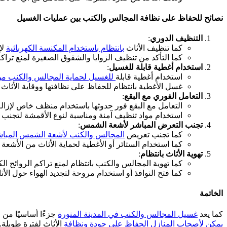
نصائح للحفاظ على نظافة المجالس والكنب بين عمليات الغسيل
التنظيف الدوري
:
كما تنظيف الأثاث
بانتظام باستخدام المكنسة الكهربائية
لإز
كما التأكد من تنظيف الزوايا والشقوق الصغيرة لمنع تراكم
استخدام أغطية قابلة للغسيل
:
استخدام أغطية قابلة
للغسيل لحماية المجالس والكنب م
غسل الأغطية بانتظام للحفاظ على نظافتها ووقاية الأثاث 
التعامل الفوري مع البقع
:
التعامل مع البقع فور حدوثها باستخدام منظف خاص لإزالة
استخدام مواد تنظيف آمنة ومناسبة لنوع الأقمشة لتجنب ا
تجنب التعرض المباشر لأشعة الشمس
:
كما تجنب تعريض
المجالس والكنب لأشعة الشمس المبا
كما استخدام الستائر أو الأغطية لحماية الأثاث من الأشعة 
تهوية الأثاث بانتظام
:
كما تهوية المجالس والكنب بانتظام لمنع تراكم الروائح ال
كما فتح النوافذ أو استخدام مروحة لتجديد الهواء حول الأث
الخاتمة
كما يعد
غسيل المجالس والكنب في المدينة المنورة
جزءًا أساسيًا من 
يمكن لأصحاب المنازل الحفاظ على جودة ونظافة
الأثاث لفترة طويلة. 