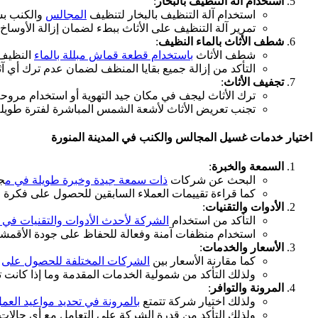
استخدام آلة التنظيف بالبخار
:
استخدام آلة التنظيف بالبخار لتنظيف
المجالس
والكنب ب
تمرير آلة التنظيف على الأثاث ببطء لضمان إزالة الأوساخ و
شطف الأثاث بالماء النظيف
:
شطف الأثاث
باستخدام قطعة قماش مبللة بالماء
النظيف ل
التأكد من إزالة جميع بقايا المنظف لضمان عدم ترك أي آثا
تجفيف الأثاث
:
ترك الأثاث ليجف في مكان جيد التهوية أو استخدام مروحة
تجنب تعريض الأثاث لأشعة الشمس المباشرة لفترة طويلة
اختيار خدمات غسيل المجالس والكنب في المدينة المنورة
السمعة والخبرة
:
البحث عن شركات
ذات سمعة جيدة وخبرة طويلة في م
ج
كما قراءة تقييمات العملاء السابقين للحصول على فكرة 
الأدوات والتقنيات
:
التأكد من استخدام
الشركة لأحدث الأدوات والتقنيات في
استخدام منظفات آمنة وفعالة للحفاظ على جودة الأقمشة 
الأسعار والخدمات
:
كما مقارنة الأسعار بين
الشركات المختلفة للحصول على
أ
ولذلك التأكد من شمولية الخدمات المقدمة وما إذا كانت 
المرونة والتوافر
:
ولذلك اختيار شركة تتمتع
بالمرونة في تحديد مواعيد العمل
ولذلك التأكد من قدرة الشركة على التعامل مع أي حالا