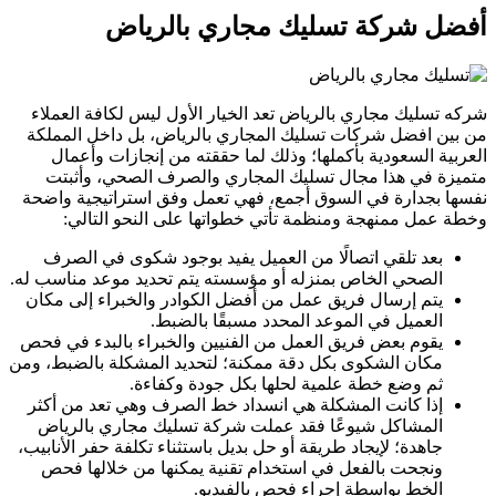
أفضل شركة تسليك مجاري بالرياض
شركه تسليك مجاري بالرياض تعد الخيار الأول ليس لكافة العملاء
من بين افضل شركات تسليك المجاري بالرياض، بل داخل المملكة
العربية السعودية بأكملها؛ وذلك لما حققته من إنجازات وأعمال
متميزة في هذا مجال تسليك المجاري والصرف الصحي، وأثبتت
نفسها بجدارة في السوق أجمع، فهي تعمل وفق استراتيجية واضحة
وخطة عمل ممنهجة ومنظمة تأتي خطواتها على النحو التالي:
بعد تلقي اتصالًا من العميل يفيد بوجود شكوى في الصرف
الصحي الخاص بمنزله أو مؤسسته يتم تحديد موعد مناسب له.
يتم إرسال فريق عمل من أفضل الكوادر والخبراء إلى مكان
العميل في الموعد المحدد مسبقًا بالضبط.
يقوم بعض فريق العمل من الفنيين والخبراء بالبدء في فحص
مكان الشكوى بكل دقة ممكنة؛ لتحديد المشكلة بالضبط، ومن
ثم وضع خطة علمية لحلها بكل جودة وكفاءة.
إذا كانت المشكلة هي انسداد خط الصرف وهي تعد من أكثر
المشاكل شيوعًا فقد عملت شركة تسليك مجاري بالرياض
جاهدة؛ لإيجاد طريقة أو حل بديل باستثناء تكلفة حفر الأنابيب،
ونجحت بالفعل في استخدام تقنية يمكنها من خلالها فحص
الخط بواسطة إجراء فحص بالفيديو.