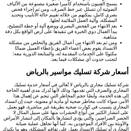
يسمح الفنيون باستخدام كاميرا صغيرة مصنوعة من الألياف
الضوئية أن تتسلل عبر خط الصرف، ومن ثم إجراء فحص
بصري كامل، يمكنهم من خلاله تقييم حالة الأنابيب وتحديد
المشكلة، وآلية العمل الملائمة لحلها.
بعد الانتهاء من الفحص البصري ووضع آلية أو خطة التصليح،
يبدأ العمال ذوي الخبرة في تنفيذها على أرض الواقع بكل دقة
متناهية.
ومن ثم بعد الانتهاء من أعمال الفريق والتخلص من مشكلة
الانسداد يقوم بعض أعضاء الفريق بإعطاء العميل ضمانًا
مكتوبًا على الخدمات المقدمة له، والمتابعة الدورية معه؛
لتجنب حدوث أي مشكلات فيما بعد.
أسعار شركة تسليك مواسير بالرياض
شركة تسليك مجاري بالرياض لا تُغالي في أسعار خدمة تسليك
المجاري والصرف التي تقدمها؛ وذلك لأنها تُدرك مدى أهمية الحاجة
إلى هذه الخدمة، وأيضًا حجم المخاطر التي تنجم عن إهمال هذا
الأمر، سواء كانت مخاطر صحية أو مادية أو معنوية، حيث إن انسداد
المجاري يتسبب في كوارث صحية بطريقة غير مباشرة، فهو يعمل
على انتشار الكثير من أنواع الحشرات منها على سبيل المثال لا
الحصر الصراصير، والتي يؤدي انتشارها بالمكان إلى انتشار الأمراض
والأوبئة بين الأفراد الموجودين به، كما أنها تجاهل عملية صيانة
المجاري أو تسليك الانسداد يعمل على تفاقم المشكلة، وهو ما يكبدك