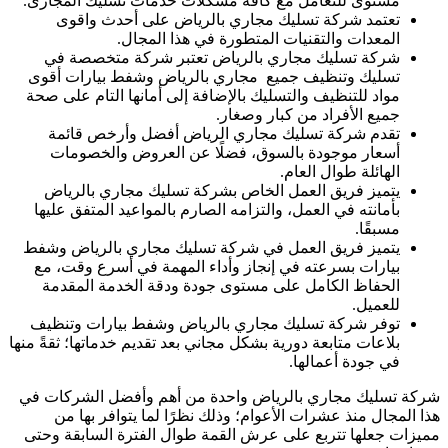
مستوى للتعامل مع كافة مشكلات خدمات تسليك المجارى.
تعتمد شركة تسليك مجاري بالرياض على أحدث واقوى
المعدات والتقنيات المتطورة في هذا المجال.
شركة تسليك مجاري بالرياض تعتبر شركة متخصصة في
تسليك وتنظيف جميع مجاري بالرياض وشفط بيارات أقوى
مواد للتنظيف والتسليك بالإضافة إلى أمانها التام على صحة
جميع الأفراد من كبار وصغار.
تقدم شركة تسليك مجاري الرياض أفضل وأرخص قائمة
أسعار موجودة بالسوق، فضلًا عن العروض والخصومات
الهائلة طوال العام.
يتميز فريق العمل الخاص بشركة تسليك مجاري بالرياض
بأمانته في العمل، والتزامه الصارم بالمواعيد المتفق عليها
مسبقًا.
يتميز فريق العمل في شركة تسليك مجاري بالرياض وشفط
بيارات بسرعته في إنجاز وأداء المهمة في أسرع وقت، مع
الحفاظ الكامل على مستوى جودة ودقة الخدمة المقدمة
للعميل.
توفر شركة تسليك مجاري بالرياض وشفط بيارات وتنظيف
بلاعات متابعة دورية بشكل مجاني بعد تقديم خدماتها؛ ثقةً منها
في جودة أعمالها.
شركة تسليك مجاري بالرياض واحدة من أهم وأفضل الشركات في
هذا المجال منذ عشرات الأعوام؛ وذلك نظرًا لما يتوافر بها من
مميزات جعلها تتربع على عرش القمة طوال الفترة السابقة وحتى