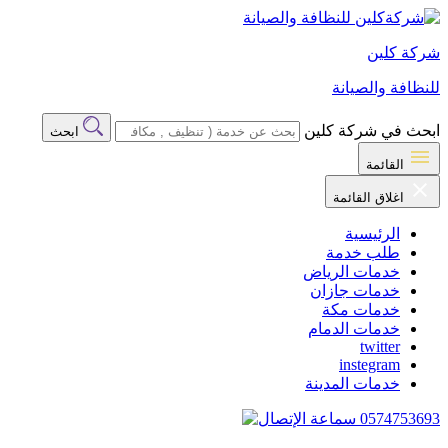
شركة كلين
للنظافة والصيانة
ابحث في شركة كلين
ابحث
القائمة
اغلاق القائمة
الرئيسية
طلب خدمة
خدمات الرياض
خدمات جازان
خدمات مكة
خدمات الدمام
twitter
instegram
خدمات المدينة
0574753693