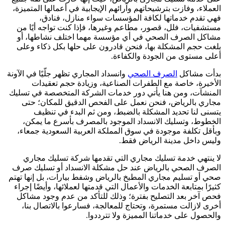
العملاء، وفازت بترشيحاتهم وآرائهم الإيجابية في أعمالها المتميزة،
فهي تقدم خدماتها لكافة المؤسسات سواء منازل، فنادق،
مستشفيات، فلل، قصور، مطاعم وغيرها، فإذا كنت تواجه أيًا من
مشاكل الصرف الصحي في أي مؤسسة مهما اختلف نشاطها، أو
بلغت حجم المشكلة بها، فنحن قادرون على حلها بكل ذكاء وعلى
أعلى مستوى من الجودة والكفاءة.
بدأت مشاكل
الصرف الصحي
وانسداد المجاري تظهر جلّيًا في الآونة
الأخيرة، خاصة مع الطفرات الصناعية، وزيادة حجم تعقيدات
المنشآت، ومن هنا يأتي دور خدمات الشركة المتخصصة في تسليك
مجاري بالرياض، فنحن نعمل على الفحص الدقيق للمكان؛ حتى
يتسنى لنا تحديد المشكلة بالضبط، ومن ثم البدء في تنظيف
الخطوط، وتسليك الانسداد الموجود بالمصرف بأسرع ما يمكن،
وبأقل تكلفة موجودة في سوق المملكة العربية السعودية جمعاء،
وليس داخل مدينة الرياض فقط.
لا ينتهي خدمة تسليك مجاري التي تقدمها شركة تسليك مجاري
الصرف الصحي بالرياض عند حل مشكلة الانسداد أو تسليك صرف
صحي أو تسليم مجاري المطبخ بالرياض وشفط بيارات، بل إنها تهتم
كثيرًا بمتابعة الخدمات والأعمال التي قدمتها لعملائها، وأيضًا إجراء
فحص آخر بعد التصليح بفترة؛ وذلك للتأكد من عدم وجود مشاكل
أخرى لازالت مستمرة، وتحتاج للمعالجة، فسارعوا بالاتصال بنا،
والحصول على خدماتنا المميزة ولا تترددوا.