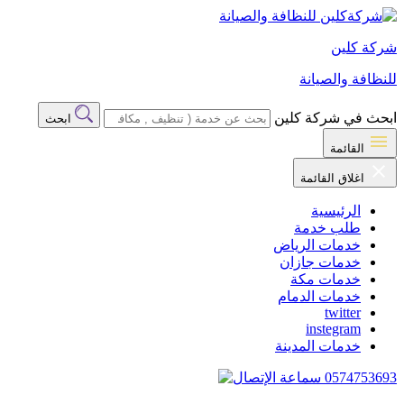
شركة كلين
للنظافة والصيانة
ابحث في شركة كلين
ابحث
القائمة
اغلاق القائمة
الرئيسية
طلب خدمة
خدمات الرياض
خدمات جازان
خدمات مكة
خدمات الدمام
twitter
instegram
خدمات المدينة
0574753693