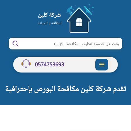
شركة كلين
للنظافة والصيانة
ابحث
ابحث
في
شركة
0574753693
كلين
القائمة
تقدم شركة كلين مكافحة البورص بإحترافية