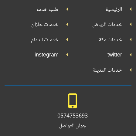
جوجل
الرئيسية
طلب خدمة
بلاي
تويتر
فيسبوك
يوتيوب
إنستجرام
خدمات الرياض
خدمات جازان
خدمات مكة
خدمات الدمام
instegram
twitter
خدمات المدينة
0574753693
جوال التواصل