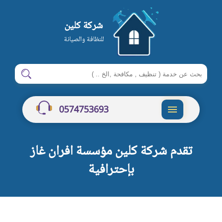
شركة كلين
للنظافة والصيانة
ابحث
ابحث
في
شركة
0574753693
كلين
القائمة
تقدم شركة كلين مؤسسة افران غاز
بإحترافية