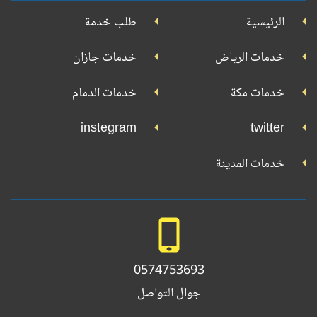
جوجل
الرئيسية
طلب خدمة
بلاي
تويتر
فيسبوك
يوتيوب
إنستجرام
خدمات الرياض
خدمات جازان
خدمات مكة
خدمات الدمام
instegram
twitter
خدمات المدينة
0574753693
جوال التواصل