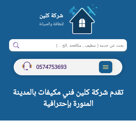
شركة كلين
للنظافة والصيانة
ابحث
ابحث
في
شركة
0574753693
كلين
القائمة
تقدم شركة كلين فني مكيفات بالمدينة
المنورة بإحترافية