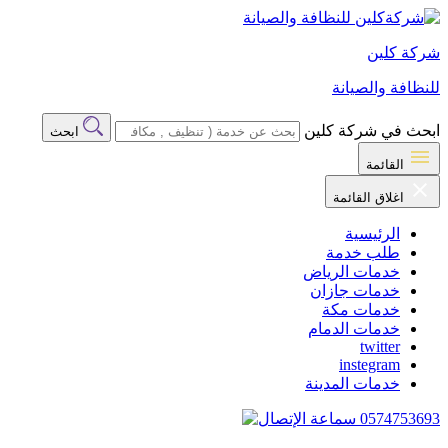
شركة كلين
للنظافة والصيانة
ابحث في شركة كلين
ابحث
القائمة
اغلاق القائمة
الرئيسية
طلب خدمة
خدمات الرياض
خدمات جازان
خدمات مكة
خدمات الدمام
twitter
instegram
خدمات المدينة
0574753693