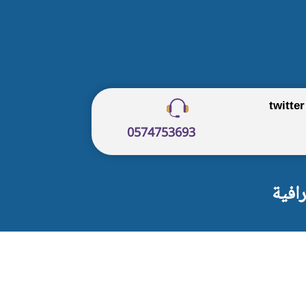
twitter
0574753693
افية