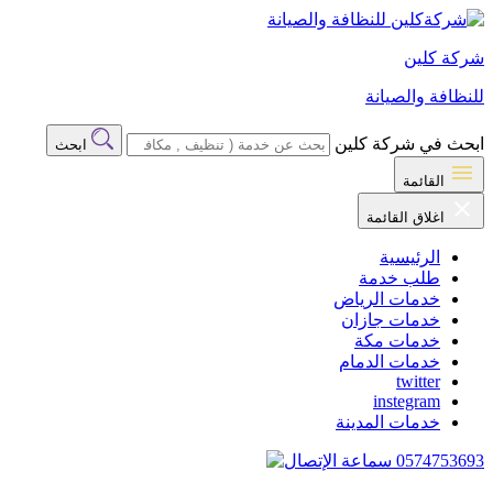
شركة كلين
للنظافة والصيانة
ابحث في شركة كلين
ابحث
القائمة
اغلاق القائمة
الرئيسية
طلب خدمة
خدمات الرياض
خدمات جازان
خدمات مكة
خدمات الدمام
twitter
instegram
خدمات المدينة
0574753693