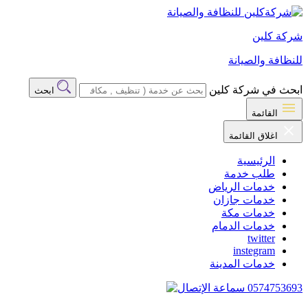
شركة كلين
للنظافة والصيانة
ابحث في شركة كلين
ابحث
القائمة
اغلاق القائمة
الرئيسية
طلب خدمة
خدمات الرياض
خدمات جازان
خدمات مكة
خدمات الدمام
twitter
instegram
خدمات المدينة
0574753693