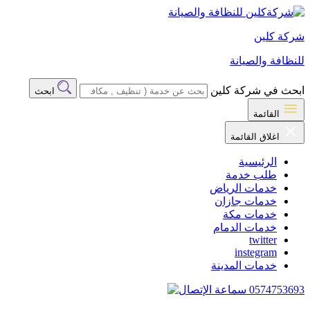
شركة كلين
للنظافة والصيانة
ابحث في شركة كلين
ابحث
القائمة
اغلاق القائمة
الرئيسية
طلب خدمة
خدمات الرياض
خدمات جازان
خدمات مكة
خدمات الدمام
twitter
instegram
خدمات المدينة
0574753693