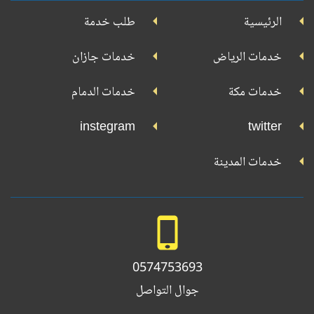
جوجل
الرئيسية
طلب خدمة
بلاي
تويتر
فيسبوك
يوتيوب
إنستجرام
خدمات الرياض
خدمات جازان
خدمات مكة
خدمات الدمام
instegram
twitter
خدمات المدينة
0574753693
جوال التواصل