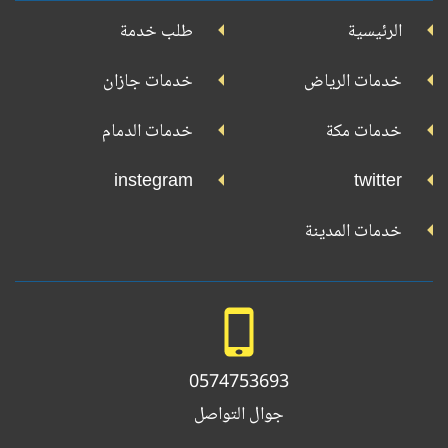
جوجل
الرئيسية
طلب خدمة
بلاي
تويتر
فيسبوك
يوتيوب
إنستجرام
خدمات الرياض
خدمات جازان
خدمات مكة
خدمات الدمام
instegram
twitter
خدمات المدينة
0574753693
جوال التواصل