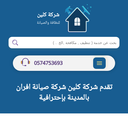
شركة كلين
للنظافة والصيانة
ابحث
ابحث
في
شركة
0574753693
كلين
القائمة
تقدم شركة كلين شركة صيانة افران
بالمدينة بإحترافية