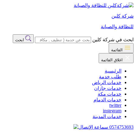
شركة كلين
للنظافة والصيانة
ابحث في شركة كلين
ابحث
القائمة
اغلاق القائمة
الرئيسية
طلب خدمة
خدمات الرياض
خدمات جازان
خدمات مكة
خدمات الدمام
twitter
instegram
خدمات المدينة
0574753693