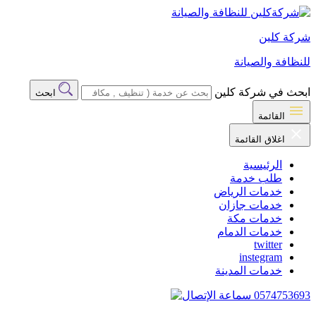
شركة كلين
للنظافة والصيانة
ابحث في شركة كلين
ابحث
القائمة
اغلاق القائمة
الرئيسية
طلب خدمة
خدمات الرياض
خدمات جازان
خدمات مكة
خدمات الدمام
twitter
instegram
خدمات المدينة
0574753693