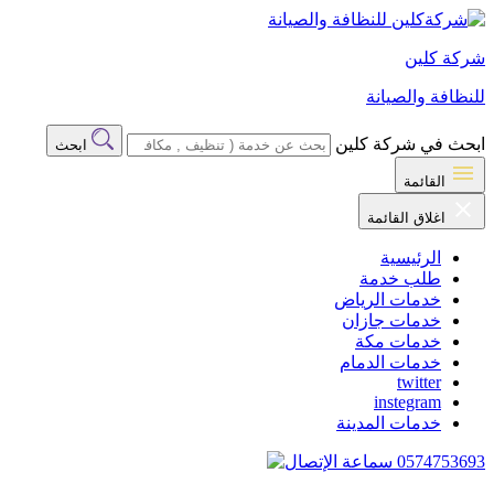
شركة كلين
للنظافة والصيانة
ابحث في شركة كلين
ابحث
القائمة
اغلاق القائمة
الرئيسية
طلب خدمة
خدمات الرياض
خدمات جازان
خدمات مكة
خدمات الدمام
twitter
instegram
خدمات المدينة
0574753693