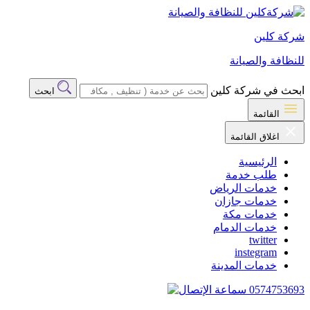
شركة كلين
للنظافة والصيانة
ابحث في شركة كلين
ابحث
القائمة
اغلاق القائمة
الرئيسية
طلب خدمة
خدمات الرياض
خدمات جازان
خدمات مكة
خدمات الدمام
twitter
instegram
خدمات المدينة
0574753693