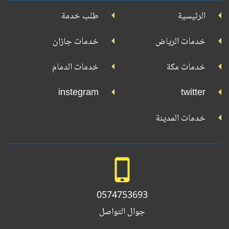
جوجل
الرئيسية
طلب خدمة
بلاي
تويتر
فيسبوك
يوتيوب
إنستجرام
خدمات الرياض
خدمات جازان
خدمات مكة
خدمات الدمام
instegram
twitter
خدمات المدينة
0574753693
جوال التواصل