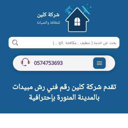
شركة كلين
للنظافة والصيانة
ابحث
ابحث
في
شركة
0574753693
كلين
القائمة
تقدم شركة كلين رقم فني رش مبيدات
بالمدينة المنورة بإحترافية