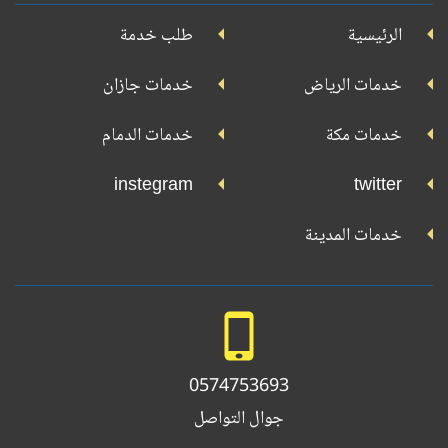
جوجل
الرئيسية
طلب خدمة
بلاي
تويتر
فيسبوك
يوتيوب
إنستجرام
خدمات الرياض
خدمات جازان
خدمات مكة
خدمات الدمام
instegram
twitter
خدمات المدينة
0574753693
جوال التواصل