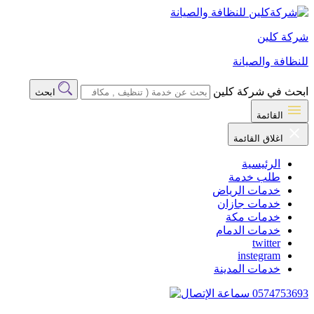
شركة كلين
للنظافة والصيانة
ابحث في شركة كلين
ابحث
القائمة
اغلاق القائمة
الرئيسية
طلب خدمة
خدمات الرياض
خدمات جازان
خدمات مكة
خدمات الدمام
twitter
instegram
خدمات المدينة
0574753693