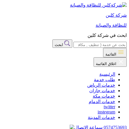
شركة كلين
للنظافة والصيانة
ابحث في شركة كلين
ابحث
القائمة
اغلاق القائمة
الرئيسية
طلب خدمة
خدمات الرياض
خدمات جازان
خدمات مكة
خدمات الدمام
twitter
instegram
خدمات المدينة
0574753693