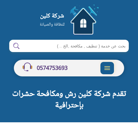
شركة كلين
للنظافة والصيانة
ابحث
ابحث
في
شركة
0574753693
كلين
القائمة
تقدم شركة كلين رش ومكافحة حشرات
بإحترافية