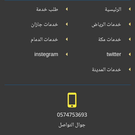
جوجل
الرئيسية
طلب خدمة
بلاي
تويتر
فيسبوك
يوتيوب
إنستجرام
خدمات الرياض
خدمات جازان
خدمات مكة
خدمات الدمام
instegram
twitter
خدمات المدينة
0574753693
جوال التواصل