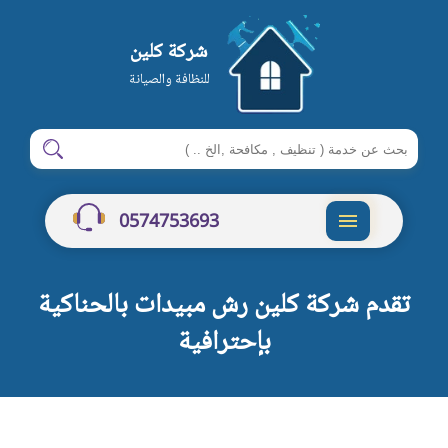
شركة كلين
للنظافة والصيانة
ابحث
ابحث
في
شركة
0574753693
كلين
القائمة
تقدم شركة كلين رش مبيدات بالحناكية
بإحترافية