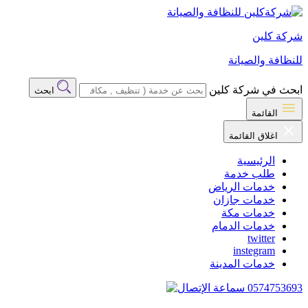
شركة كلين
للنظافة والصيانة
ابحث في شركة كلين
ابحث
القائمة
اغلاق القائمة
الرئيسية
طلب خدمة
خدمات الرياض
خدمات جازان
خدمات مكة
خدمات الدمام
twitter
instegram
خدمات المدينة
0574753693