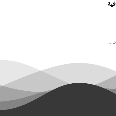
فية
يث …