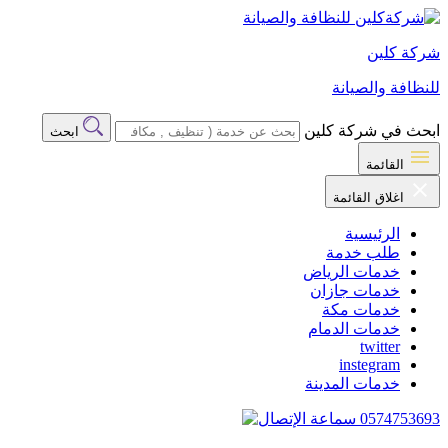
شركة كلين
للنظافة والصيانة
ابحث في شركة كلين
ابحث
القائمة
اغلاق القائمة
الرئيسية
طلب خدمة
خدمات الرياض
خدمات جازان
خدمات مكة
خدمات الدمام
twitter
instegram
خدمات المدينة
0574753693