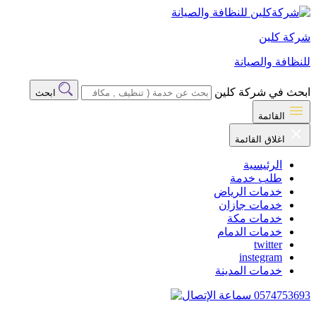
شركة كلين
للنظافة والصيانة
ابحث في شركة كلين
ابحث
القائمة
اغلاق القائمة
الرئيسية
طلب خدمة
خدمات الرياض
خدمات جازان
خدمات مكة
خدمات الدمام
twitter
instegram
خدمات المدينة
0574753693