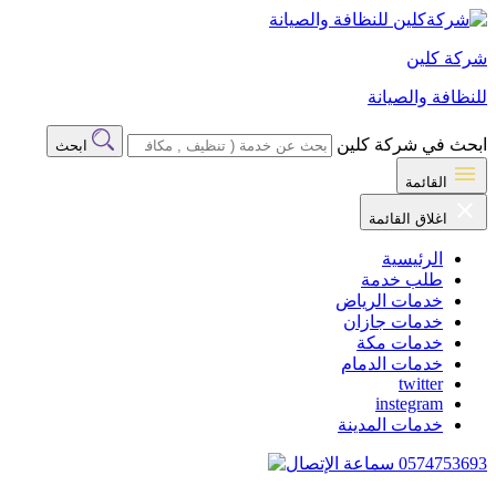
شركة كلين
للنظافة والصيانة
ابحث في شركة كلين
ابحث
القائمة
اغلاق القائمة
الرئيسية
طلب خدمة
خدمات الرياض
خدمات جازان
خدمات مكة
خدمات الدمام
twitter
instegram
خدمات المدينة
0574753693