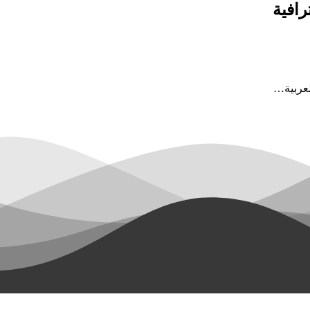
رافية
لعربية…