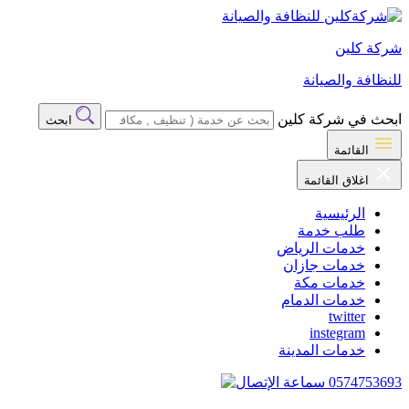
شركة كلين
للنظافة والصيانة
ابحث في شركة كلين
ابحث
القائمة
اغلاق القائمة
الرئيسية
طلب خدمة
خدمات الرياض
خدمات جازان
خدمات مكة
خدمات الدمام
twitter
instegram
خدمات المدينة
0574753693