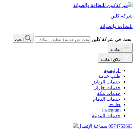
شركة كلين
للنظافة والصيانة
ابحث في شركة كلين
ابحث
القائمة
اغلاق القائمة
الرئيسية
طلب خدمة
خدمات الرياض
خدمات جازان
خدمات مكة
خدمات الدمام
twitter
instegram
خدمات المدينة
0574753693