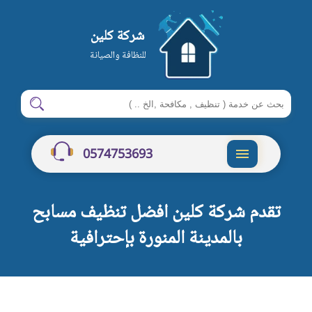
شركة كلين
للنظافة والصيانة
ابحث
ابحث
في
شركة
0574753693
كلين
القائمة
تقدم شركة كلين افضل تنظيف مسابح
بالمدينة المنورة بإحترافية