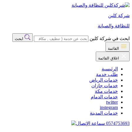
شركة كلين
للنظافة والصيانة
ابحث في شركة كلين
ابحث
القائمة
اغلاق القائمة
الرئيسية
طلب خدمة
خدمات الرياض
خدمات جازان
خدمات مكة
خدمات الدمام
twitter
instegram
خدمات المدينة
0574753693