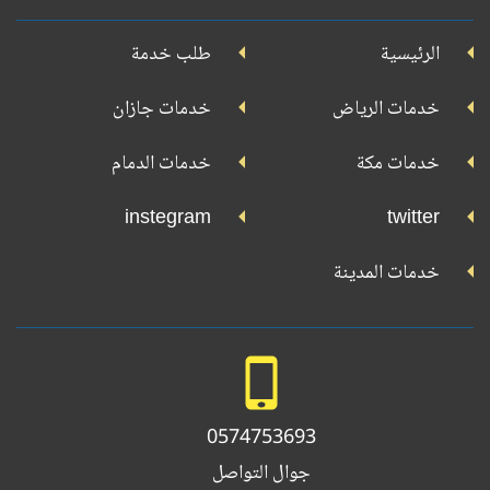
على
على
على
على
جوجل
الرئيسية
طلب خدمة
بلاي
تويتر
فيسبوك
يوتيوب
إنستجرام
خدمات الرياض
خدمات جازان
خدمات مكة
خدمات الدمام
instegram
twitter
خدمات المدينة
0574753693
جوال التواصل