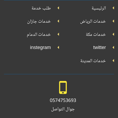
جوجل
الرئيسية
طلب خدمة
بلاي
تويتر
فيسبوك
يوتيوب
إنستجرام
خدمات الرياض
خدمات جازان
خدمات مكة
خدمات الدمام
instegram
twitter
خدمات المدينة
0574753693
جوال التواصل