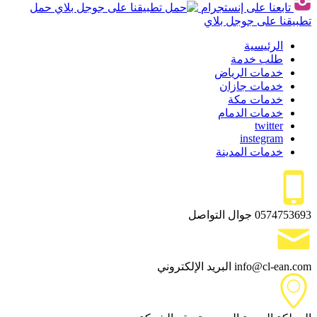
تابعنا على إنستجرام
حمل
تطبيقنا على جوجل بلاي
الرئيسية
طلب خدمة
خدمات الرياض
خدمات جازان
خدمات مكة
خدمات الدمام
twitter
instegram
خدمات المدينة
0574753693
جوال التواصل
info@cl-ean.com
البريد الإلكتروني