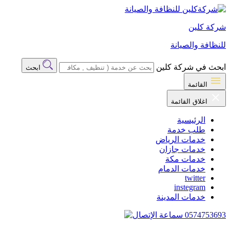
شركة كلين
للنظافة والصيانة
ابحث في شركة كلين
ابحث
القائمة
اغلاق القائمة
الرئيسية
طلب خدمة
خدمات الرياض
خدمات جازان
خدمات مكة
خدمات الدمام
twitter
instegram
خدمات المدينة
0574753693