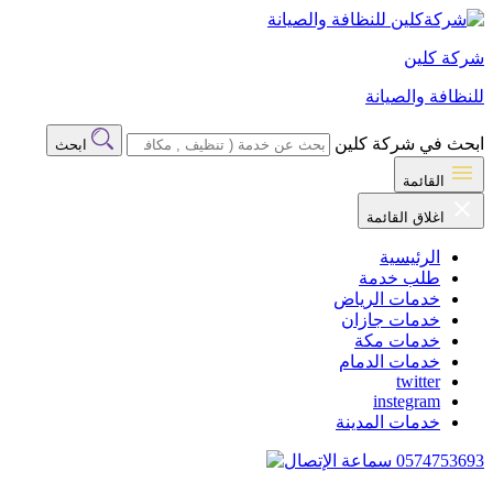
شركة كلين
للنظافة والصيانة
ابحث في شركة كلين
ابحث
القائمة
اغلاق القائمة
الرئيسية
طلب خدمة
خدمات الرياض
خدمات جازان
خدمات مكة
خدمات الدمام
twitter
instegram
خدمات المدينة
0574753693