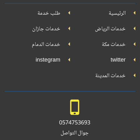
على
على
على
على
جوجل
الرئيسية
طلب خدمة
بلاي
تويتر
فيسبوك
يوتيوب
إنستجرام
خدمات الرياض
خدمات جازان
خدمات مكة
خدمات الدمام
instegram
twitter
خدمات المدينة
0574753693
جوال التواصل