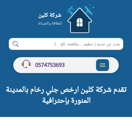
شركة كلين
للنظافة والصيانة
ابحث
ابحث
في
شركة
0574753693
كلين
القائمة
تقدم شركة كلين ارخص جلي رخام بالمدينة
المنورة بإحترافية