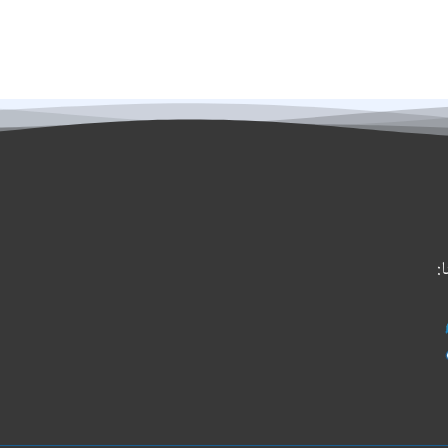
:
حمل
تطبيقنا
على
جوجل
بلاي