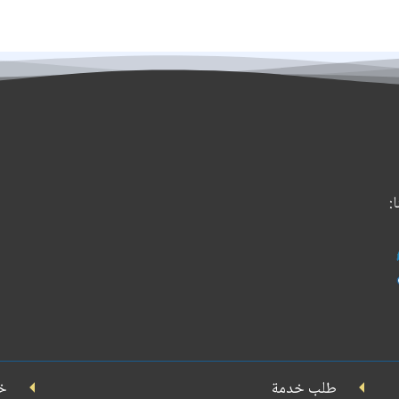
:
حمل
تطبيقنا
على
جوجل
بلاي
طلب خدمة
خ