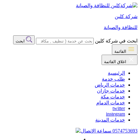
شركة كلين
للنظافة والصيانة
ابحث في شركة كلين
ابحث
القائمة
اغلاق القائمة
الرئيسية
طلب خدمة
خدمات الرياض
خدمات جازان
خدمات مكة
خدمات الدمام
twitter
instegram
خدمات المدينة
0574753693