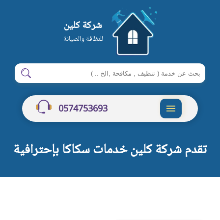
شركة كلين
للنظافة والصيانة
ابحث
ابحث
في
شركة
0574753693
كلين
القائمة
تقدم شركة كلين خدمات سكاكا بإحترافية