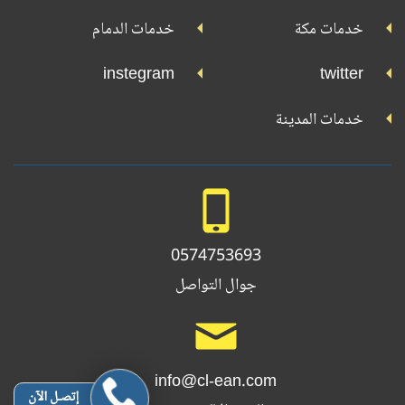
خدمات مكة
خدمات الدمام
instegram
twitter
خدمات المدينة
0574753693
جوال التواصل
info@cl-ean.com
إتصـل الآن