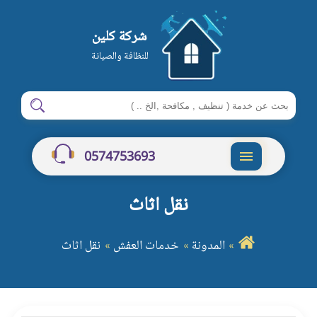
شركة كلين
للنظافة والصيانة
ابحث
ابحث
في
شركة
0574753693
كلين
القائمة
نقل اثاث
المدونة
خدمات العفش
نقل اثاث