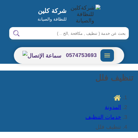
شركة كلين
للنظافة والصيانة
ابحث
ابحث
في
شركة
0574753693
كلين
القائمة
تنظيف فلل
المدونة
خدمات التنظيف
تنظيف فلل