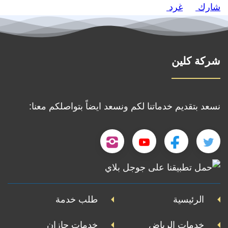
شارك
غرد
شركة كلين
نسعد بتقديم خدماتنا لكم ونسعد ايضاً بتواصلكم معنا:
تابعنا
تابعنا
تابعنا
تابعنا
على
على
على
على
حمل
تطبيقنا
تويتر
فيسبوك
يوتيوب
إنستجرام
على
الرئيسية
طلب خدمة
جوجل
خدمات الرياض
خدمات جازان