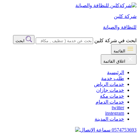
شركة كلين
للنظافة والصيانة
ابحث في شركة كلين
ابحث
القائمة
اغلاق القائمة
الرئيسية
طلب خدمة
خدمات الرياض
خدمات جازان
خدمات مكة
خدمات الدمام
twitter
instegram
خدمات المدينة
0574753693